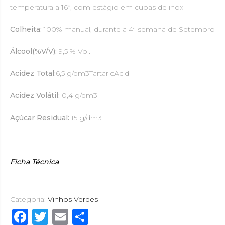
temperatura a 16º, com estágio em cubas de inox
Colheita:
100% manual, durante a 4ª semana de Setembro
Álcool(%V/V):
9,5 % Vol.
Acidez Total:
6,5 g/dm3TartaricAcid
Acidez Volátil:
0,4 g/dm3
Açúcar Residual:
15 g/dm3
Ficha Técnica
Categoria:
Vinhos Verdes
F
T
E
P