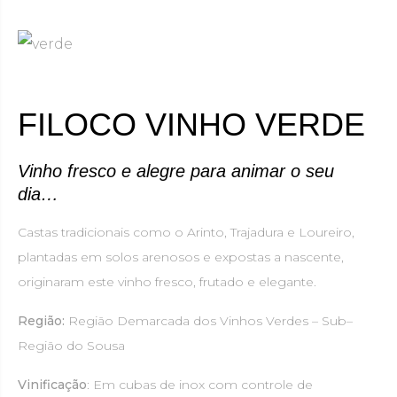
FILOCO VINHO VERDE
Vinho fresco e alegre para animar o seu
dia…
Castas tradicionais como o Arinto, Trajadura e Loureiro,
plantadas em solos arenosos e expostas a nascente,
originaram este vinho fresco, frutado e elegante.
Região:
Região Demarcada dos Vinhos Verdes – Sub–
Região do Sousa
Vinificação
: Em cubas de inox com controle de