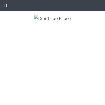
Vinhos
Início
Vinhos
Vinhos Verdes
>
>
>
FILOCO VINHO VERDE