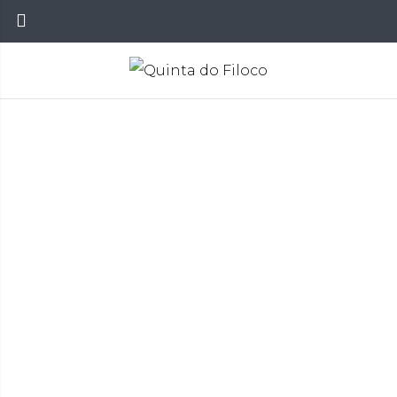
Vinhos
Início
Vinhos
>
>
Vinhos que Prevaleceram
>
QUINTA DO FILOCO GRANDE RESERVA TINTO
2007