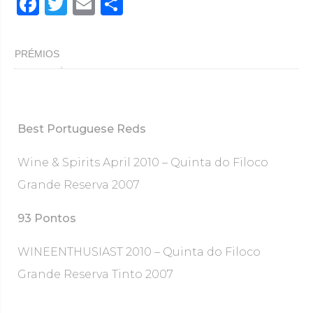
F
T
E
P
a
w
m
ar
c
it
ai
til
PRÉMIOS
e
te
l
h
b
r
ar
o
Best Portuguese Reds
o
k
Wine & Spirits April 2010 – Quinta do Filoco
Grande Reserva 2007
93 Pontos
WINEENTHUSIAST 2010 – Quinta do Filoco
Grande Reserva Tinto 2007