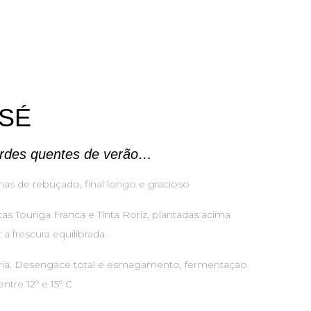
OSÉ
tardes quentes de verão…
mas de rebuçado, final longo e gracioso
s Touriga Franca e Tinta Roriz, plantadas acima
 frescura equilibrada.
ria. Desengace total e esmagamento, fermentação
ntre 12º e 15º C