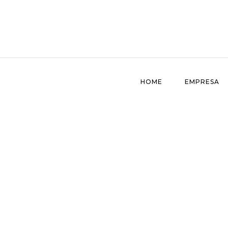
HOME
EMPRESA
Vinhos
Início
Vinhos
Vinhos Ro
>
>