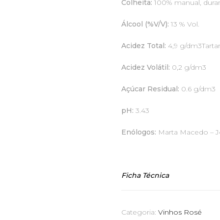
Colheita:
100% manual, dura
Álcool (%V/V):
13 % Vol.
Acidez Total:
4,9 g/dm3Tarta
Acidez Volátil:
0,2 g/dm3
Açúcar Residual:
0.6 g/dm3
pH:
3.43
Enólogos:
Marta Macedo – J
Ficha Técnica
Categoria:
Vinhos Rosé