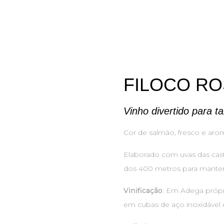
FILOCO R
Vinho divertido para 
Cor de salmão, fresco e aro
Elaborado com uvas das casta
dos 400 metros para manter a
Vinificação
: Em Adega próp
em cubas de aço inoxidável e